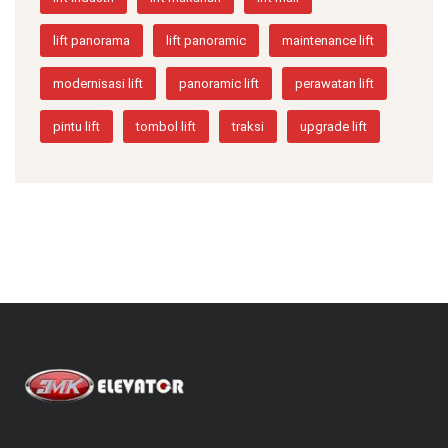
lift panorama
lift panoramic
maintenance lift
modernisasi lift
panoramic lift
perawatan lift
pintu lift
tombol lift
traksi
upgrade lift