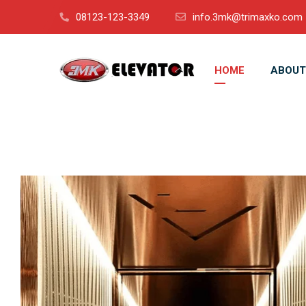
08123-123-3349
info.3mk@trimaxko.com
HOME
ABOUT