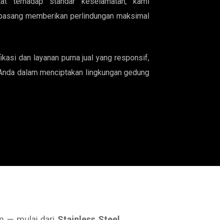
tat terhadap standar keselamatan, kami
 pasang memberikan perlindungan maksimal
fikasi dan layanan purna jual yang responsif,
s Anda dalam menciptakan lingkungan gedung
n — mulai dari
Stainless Steel